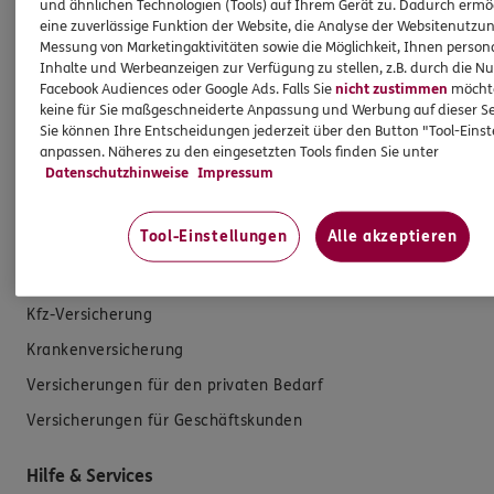
Versicherungsvermittlung erhalte ich Provision,
und ähnlichen Technologien (Tools) auf Ihrem Gerät zu. Dadurch ermö
eine zuverlässige Funktion der Website, die Analyse der Websitenutzun
ferner sonstige Zuwendungen.
Messung von Marketingaktivitäten sowie die Möglichkeit, Ihnen persona
Inhalte und Werbeanzeigen zur Verfügung zu stellen, z.B. durch die N
Mehr Informationen
Facebook Audiences oder Google Ads. Falls Sie
nicht zustimmen
möchten
keine für Sie maßgeschneiderte Anpassung und Werbung auf dieser Se
Sie können Ihre Entscheidungen jederzeit über den Button "Tool-Eins
anpassen. Näheres zu den eingesetzten Tools finden Sie unter
Datenschutzhinweise
Impressum
Produkte
Tool-Einstellungen
Alle akzeptieren
Zahnversicherungen
Kfz-Versicherung
Krankenversicherung
Versicherungen für den privaten Bedarf
Versicherungen für Geschäftskunden
Hilfe & Services