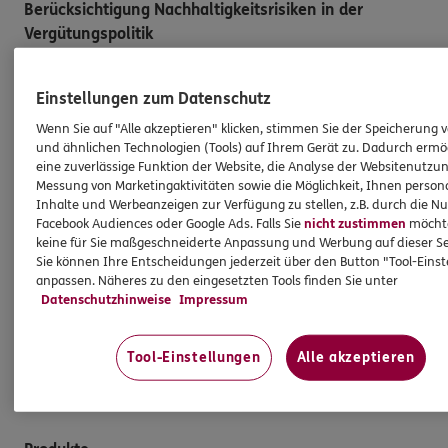
Berücksichtigung Nachhaltigkeitsrisiken in der
Vergütungspolitik
Meine Vergütung als Vermittler steht im Einklang mit
der Einbeziehung von Nachhaltigkeitsrisiken, die mit
Einstellungen zum Datenschutz
den vermittelten Versicherungsanlageprodukten
Wenn Sie auf "Alle akzeptieren" klicken, stimmen Sie der Speicherung 
einhergehen. Dies gilt ebenso für die Vergütung der
und ähnlichen Technologien (Tools) auf Ihrem Gerät zu. Dadurch ermö
eine zuverlässige Funktion der Website, die Analyse der Websitenutzun
Angestellten in meiner Agentur und/oder sonstige für
Messung von Marketingaktivitäten sowie die Möglichkeit, Ihnen persona
die Agentur tätige Personen. Die Berücksichtigung von
Inhalte und Werbeanzeigen zur Verfügung zu stellen, z.B. durch die N
Nachhaltigkeitsrisiken hat insbesondere keinen Einfluss
Facebook Audiences oder Google Ads. Falls Sie
nicht zustimmen
möchten
darauf, ob ich für die Vermittlung eines
keine für Sie maßgeschneiderte Anpassung und Werbung auf dieser Se
Sie können Ihre Entscheidungen jederzeit über den Button "Tool-Eins
Versicherungsanlageproduktes eine Vergütung erhalte
anpassen. Näheres zu den eingesetzten Tools finden Sie unter
oder darauf, wie hoch diese Vergütung ausfällt.
Datenschutzhinweise
Impressum
Gleiches gilt für die Vergütung von Mitarbeitern
und/oder sonstigen für die Agentur tätigen Personen.
Tool-Einstellungen
Alle akzeptieren