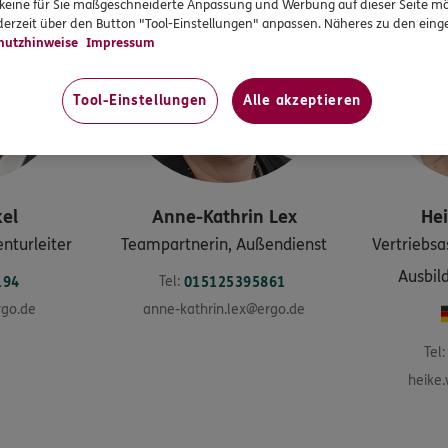
r keine für Sie maßgeschneiderte Anpassung und Werbung auf dieser Seite mö
erzeit über den Button "Tool-Einstellungen" anpassen. Näheres zu den einge
hutzhinweise
Impressum
Tool-Einstellungen
Alle akzeptieren
el
Anne-Kathrin
Lex
He
enturleiter
Teampartnerin, Außendienst
Vertriebsa
Ausbil
Tel:
194
015125395861
rgo.de
anne-kathrin.lex@ergo.de
Tel:
heike