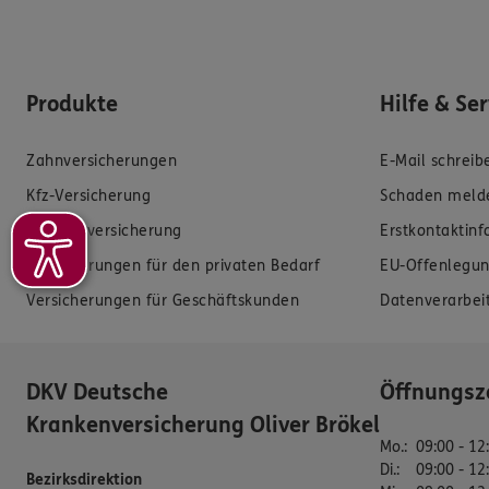
Produkte
Hilfe & Se
Zahnversicherungen
E-Mail schreib
Kfz-Versicherung
Schaden meld
Krankenversicherung
Erstkontaktin
Versicherungen für den privaten Bedarf
EU-Offenlegun
Versicherungen für Geschäftskunden
Datenverarbei
DKV Deutsche
Öffnungsz
Krankenversicherung Oliver Brökel
Mo.
:
09:00 - 12
Di.
:
09:00 - 12
Bezirksdirektion