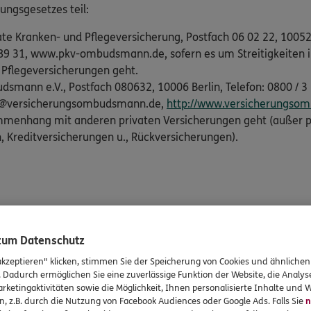
gungsgesetzes teil:
 Kranken- und Pflegeversicherung, Postfach 06 02 22, 10052 B
45 89 31, www.pkv-ombudsmann.de, sofern es um Streitigkeit
 Pflegeversicherungen geht.
smann e.V., Postfach 080632, 10006 Berlin, Telefon: 0800 / 3 6
de@versicherungsombudsmann.de,
http://www.versicherungso
ammenhang mit anderen privaten Versicherungen geht (außer p
 Kreditversicherungen u., Rückversicherungen).
UNSER TEAM
tandort
DKV Deutsche Krankenversicheru
 zum Datenschutz
akzeptieren" klicken, stimmen Sie der Speicherung von Cookies und ähnlichen
. Dadurch ermöglichen Sie eine zuverlässige Funktion der Website, die Analy
rketingaktivitäten sowie die Möglichkeit, Ihnen personalisierte Inhalte und
n, z.B. durch die Nutzung von Facebook Audiences oder Google Ads. Falls Sie
n