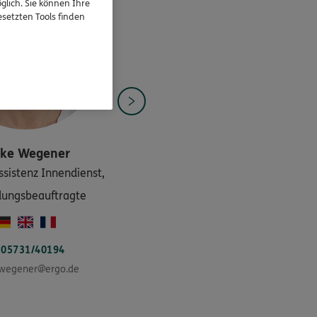
glich. Sie können Ihre
setzten Tools finden
ike
Wegener
ssistenz Innendienst,
dungsbeauftragte
05731/40194
.wegener@ergo.de