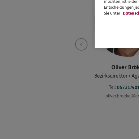
möchten, ist leide
Entscheidungen jed
Sie unter
Datensc
Oliver
Brök
Bezirksdirektor / Ag
Tel:
05731/40
oliver.broekel@e