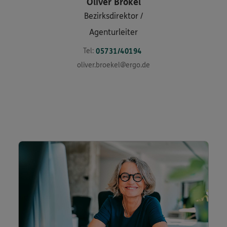
Oliver
Brökel
Bezirksdirektor /
Agenturleiter
Tel:
05731/40194
oliver.broekel@ergo.de