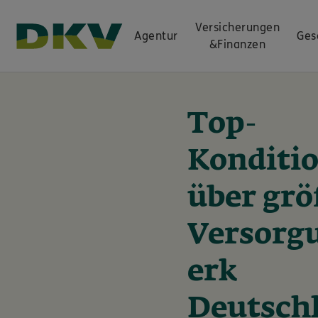
Versicherungen
Agentur
Ges
&
Finanzen
Top-
Konditi
über grö
Versorg
erk
Deutsch