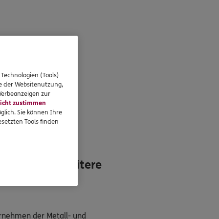
 Technologien (Tools)
se der Websitenutzung,
 Werbeanzeigen zur
icht zustimmen
glich. Sie können Ihre
ntaktieren
setzten Tools finden
KTIV
strie - für weitere
ernehmen der Metall- und