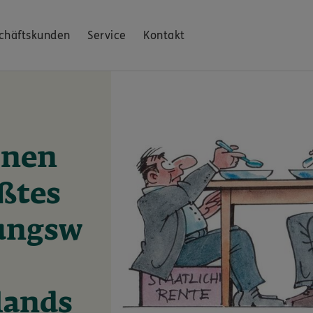
chäftskunden
Service
Kontakt
onen
ßtes
ungsw
lands