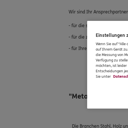
Wir sind Ihr Ansprechpartner
- für die steuerlich geförder
Einstellungen
- für die zulagengeförderte 
Wenn Sie auf "Alle 
- für Ihre Vorsorge bei Beruf
auf Ihrem Gerät zu
die Messung von Ma
Verfügung zu stelle
möchten, ist leide
Entscheidungen jed
Sie unter
Datensc
DIE
"MetallRente" ist 
Die Branchen Stahl, Holz u