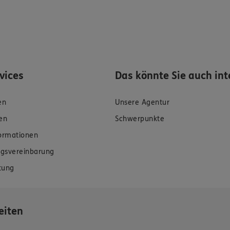
rvices
Das könnte Sie auch int
en
Unsere Agentur
en
Schwerpunkte
formationen
gsvereinbarung
tung
eiten