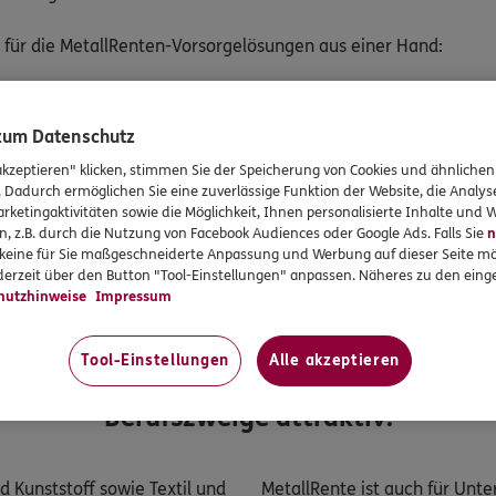
 für die MetallRenten-Vorsorgelösungen aus einer Hand:
te betriebliche Altersversorgung,
 zum Datenschutz
Riester-Rente und
akzeptieren" klicken, stimmen Sie der Speicherung von Cookies und ähnlichen
s- und Erwerbsunfähigkeit, auch für Hinterbliebene.
. Dadurch ermöglichen Sie eine zuverlässige Funktion der Website, die Analy
rketingaktivitäten sowie die Möglichkeit, Ihnen personalisierte Inhalte und
n, z.B. durch die Nutzung von Facebook Audiences oder Google Ads. Falls Sie
n
r keine für Sie maßgeschneiderte Anpassung und Werbung auf dieser Seite mö
Berater ko
erzeit über den Button "Tool-Einstellungen" anpassen. Näheres zu den einge
hutzhinweise
Impressum
 ANGEBOTE SIND FÜR MEHRERE BERUFSZWEIGE ATTRA
Tool-Einstellungen
Alle akzeptieren
zusätzlich – neben Metall- und Elektroindu
Berufszweige attraktiv:
nd Kunststoﬀ sowie Textil und
MetallRente ist auch für Unt