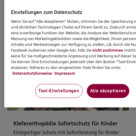
Top-Konditionen.
Einstellungen zum Datenschutz
Mehr erfahren
Wenn Sie auf "Alle akzeptieren" klicken, stimmen Sie der Speicherung 
und ähnlichen Technologien (Tools) auf Ihrem Gerät zu. Dadurch ermö
eine zuverlässige Funktion der Website, die Analyse der Websitenutzun
Messung von Marketingaktivitäten sowie die Möglichkeit, Ihnen persona
Inhalte und Werbeanzeigen zur Verfügung zu stellen, z.B. durch die N
Facebook Audiences oder Google Ads. Falls Sie
nicht zustimmen
möchten
keine für Sie maßgeschneiderte Anpassung und Werbung auf dieser Se
Sie können Ihre Entscheidungen jederzeit über den Button "Tool-Eins
anpassen. Näheres zu den eingesetzten Tools finden Sie unter
Datenschutzhinweise
Impressum
Tool-Einstellungen
Alle akzeptieren
Kieferorthopädie Sofortschutz für Kinder
Einzigartiger Schutz mit Sofortleistung für Kinder