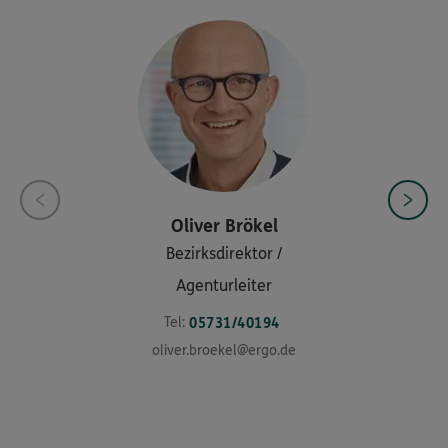
Oliver
Brökel
Bezirksdirektor /
Agenturleiter
Tel:
05731/40194
oliver.broekel@ergo.de