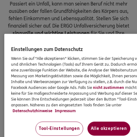
Passiert ein Unfall, kann man seinen Beruf nicht mehr
ausüben oder fallen Grundfähigkeiten des Körpers aus,
fehlen Einkommen und Lebensqualität. Stellen Sie sich
finanziell sicher auf. Die ERGO Unfallversicherung bietet
sinnvolle und wichtige Leistungen
für Sie und Ihre
Kinder.
Einstellungen zum Datenschutz
Wenn Sie auf "Alle akzeptieren" klicken, stimmen Sie der Speicherung 
und ähnlichen Technologien (Tools) auf Ihrem Gerät zu. Dadurch ermö
eine zuverlässige Funktion der Website, die Analyse der Websitenutzun
Messung von Marketingaktivitäten sowie die Möglichkeit, Ihnen persona
Inhalte und Werbeanzeigen zur Verfügung zu stellen, z.B. durch die N
Facebook Audiences oder Google Ads. Falls Sie
nicht zustimmen
möchten
keine für Sie maßgeschneiderte Anpassung und Werbung auf dieser Se
Sie können Ihre Entscheidungen jederzeit über den Button "Tool-Eins
anpassen. Näheres zu den eingesetzten Tools finden Sie unter
Datenschutzhinweise
Impressum
Tool-Einstellungen
Alle akzeptieren