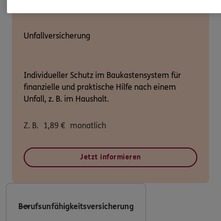
Unfallversicherung
Individueller Schutz im Baukastensystem für
finanzielle und praktische Hilfe nach einem
Unfall, z. B. im Haushalt.
Z. B.
1,89
€
monatlich
Jetzt informieren
Berufsunfähigkeitsversicherung